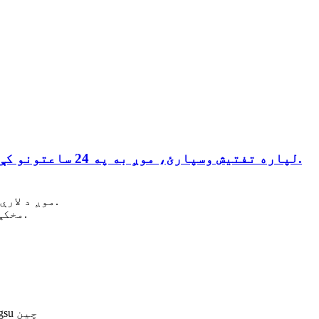
د LH1100U-D لپاره تفتیش وسپارئ، موږ به په 24 ساعتونو کې له تاسو سره اړیکه ونیسو.
موږ د لارې په هر ګام کې غوره، جامع پیرودونکي خدمت وړاندې کوو.
مخکې له دې چې امر ورکړئ، په ریښتیني وخت کې پوښتنې وکړئ.
اضافه کړئ: No.199 Yingchun لویدیځ سړک Taizhou، Jiangsu چین