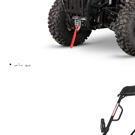
ټي باس