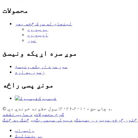
محصولات
لینهای له سړک څخه بهر
یو ټي وي
اې ټي وي
نور
موږ سره اړیکه ونیسئ
موږ سره اړیکه ونیسئ
زموږ په اړه
مونږ پسی راځه
فیسبوک
© د چاپ حق - ۲۰۱۰-۲۰۲۶: ټول حقونه خوندي دي.
ګرم محصولات
,
د سایټ نقشه
څلور څرخي موټرو ریسینګ
,
د ټولې سیمې بګۍ
,
واټس اپ
برېښنالیک