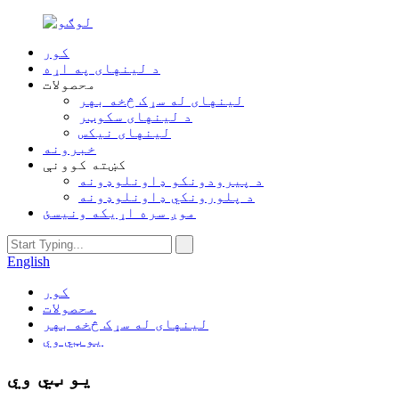
کور
د لینهای په اړه
محصولات
لینهای له سړک څخه بهر
د لینهای سکوټر
لینهای نیکس
خبرونه
کښته کوونې
د پیرودونکو ډاونلوډونه
د پلورونکي ډاونلوډونه
موږ سره اړیکه ونیسئ
English
کور
محصولات
لینهای له سړک څخه بهر
یو ټي وي
یو ټي وي