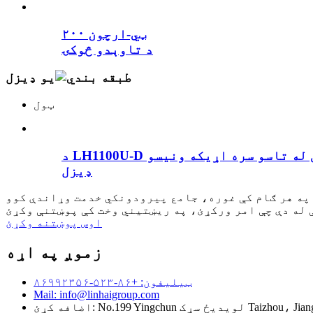
ټي-ارچون ۲۰۰
د تاوېدو څوکۍ
یو ډیزل
ټول
ډیزل
اوس پوښتنه وکړئ
زموږ په اړه
ټیلیفون: +۸۶-۵۲۳-۸۶۹۹۲۳۵۶
Mail: info@linhaigroup.com