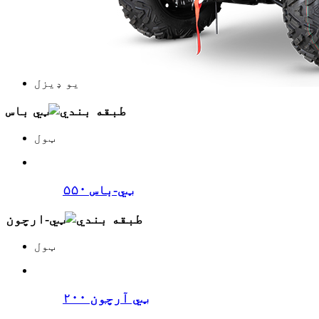
یو ډیزل
ټي باس
ټول
ټي-باس ۵۵۰
ټي-ارچون
ټول
ټي آرچون ۲۰۰